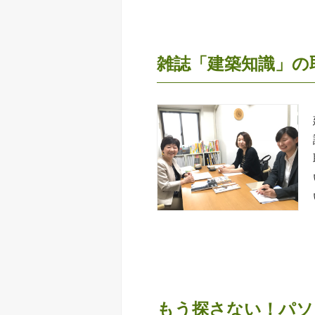
雑誌「建築知識」の
もう探さない！パソ